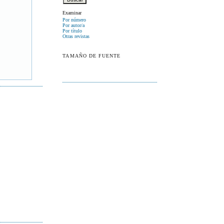
Examinar
Por número
Por autor/a
Por título
Otras revistas
TAMAÑO DE FUENTE