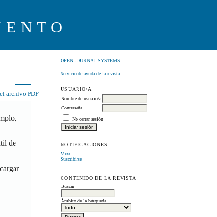
IENTO
OPEN JOURNAL SYSTEMS
Servicio de ayuda de la revista
USUARIO/A
 el archivo PDF
Nombre de usuario/a
Contraseña
emplo,
No cerrar sesión
til de
NOTIFICACIONES
Vista
Suscribirse
scargar
CONTENIDO DE LA REVISTA
Buscar
Ámbito de la búsqueda