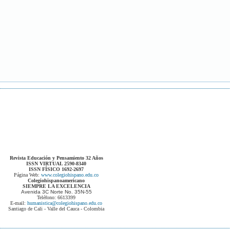
Revista Educación y Pensamiento 32 Años
ISSN VIRTUAL 2590-8340
ISSN FÍSICO 1692-2697
Página Web:
www.colegiohispano.edu.co
Colegiohispanoamericano
SIEMPRE LA EXCELENCIA
Avenida 3C Norte No. 35N-55
Teléfono: 6613399
E-mail:
humanistica@colegiohispano.edu.co
Santiago de Cali - Valle del Cauca - Colombia