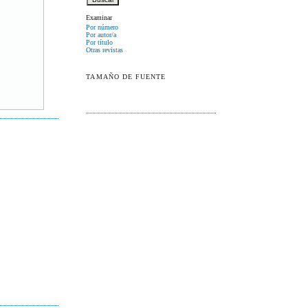
Examinar
Por número
Por autor/a
Por título
Otras revistas
TAMAÑO DE FUENTE