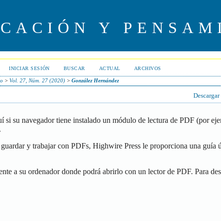
UCACIÓN Y PENSAM
INICIAR SESIÓN
BUSCAR
ACTUAL
ARCHIVOS
io
>
Vol. 27, Núm. 27 (2020)
>
González Hernández
Descargar
í si su navegador tiene instalado un módulo de lectura de PDF (por ej
.
guardar y trabajar con PDFs, Highwire Press le proporciona una guía ú
ente a su ordenador donde podrá abrirlo con un lector de PDF. Para de