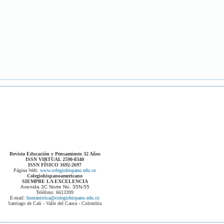
Revista Educación y Pensamiento 32 Años
ISSN VIRTUAL 2590-8340
ISSN FÍSICO 1692-2697
Página Web:
www.colegiohispano.edu.co
Colegiohispanoamericano
SIEMPRE LA EXCELENCIA
Avenida 3C Norte No. 35N-55
Teléfono: 6613399
E-mail:
humanistica@colegiohispano.edu.co
Santiago de Cali - Valle del Cauca - Colombia