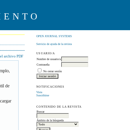
IENTO
OPEN JOURNAL SYSTEMS
Servicio de ayuda de la revista
USUARIO/A
 el archivo PDF
Nombre de usuario/a
Contraseña
emplo,
No cerrar sesión
til de
NOTIFICACIONES
Vista
Suscribirse
scargar
CONTENIDO DE LA REVISTA
Buscar
Ámbito de la búsqueda