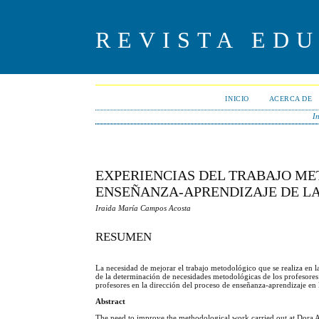
REVISTA ED
INICIO
ACERCA DE
In
EXPERIENCIAS DEL TRABAJO ME
ENSEÑANZA-APRENDIZAJE DE LA
Iraida María Campos Acosta
RESUMEN
La necesidad de mejorar el trabajo metodológico que se realiza en l
de la determinación de necesidades metodológicas de los profesores
profesores en la dirección del proceso de enseñanza-aprendizaje en 
Abstract
The need to improve the methodological work carried out at Dora Al