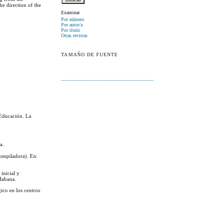
he direction of the
Examinar
Por número
Por autor/a
Por título
Otras revistas
TAMAÑO DE FUENTE
 Educación. La
a.
compiladora). En:
inicial y
Habana.
ico en los centros