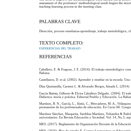
assessment of the professors’ methodological needs begins the struc
teaching-learning process in the meeting-class.
PALABRAS CLAVE
Dirección, proceso enseñanza-aprendizaje, trabajo metodológico, c
TEXTO COMPLETO:
EXPERIENCIAS DEL TRABAJO
REFERENCIAS
Caballero, E. & Fragoso, J. E. (2014): El trabajo metodológico com
Habana.
Castellanos, D. et al. (2002). Aprender y enseñar en la escuela. Un
Díaz Quintanilla, Carmen L. & Alvarado Borges, Amada L. (2014). 
García Batista, Gilberto & Elvira Caballero Delgado. (2004). El tr
Didáctica: teoría y práctica. Editorial Pueblo y Educación. La Haba
Martínez, B. N., García, L., Jústiz, C., Mercaderes, M. A., Velásquez
permanente de los profesionales de educación. En Curso 66. Congr
Martínez Sánchez, Margarita, Sardiñas Martínez, Yohandra & Padrón
universitarios. En Revista Educación y Sociedad. Vol. 14, No.3, s
MES. (2017). Reglamento de Organización Docente de la Educaci
MES. (2016). Plan de estudio E. Carrera Licenciatura en Educació