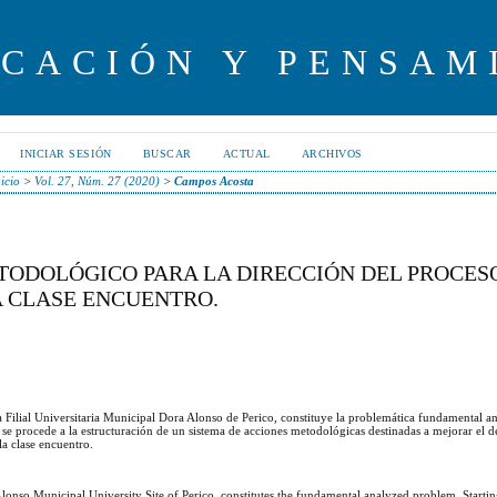
UCACIÓN Y PENSAM
INICIAR SESIÓN
BUSCAR
ACTUAL
ARCHIVOS
icio
>
Vol. 27, Núm. 27 (2020)
>
Campos Acosta
TODOLÓGICO PARA LA DIRECCIÓN DEL PROCES
 CLASE ENCUENTRO.
a Filial Universitaria Municipal Dora Alonso de Perico, constituye la problemática fundamental ana
 se procede a la estructuración de un sistema de acciones metodológicas destinadas a mejorar el 
la clase encuentro.
onso Municipal University Site of Perico, constitutes the fundamental analyzed problem. Starti