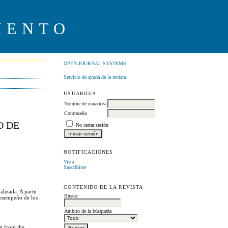
IENTO
OPEN JOURNAL SYSTEMS
Servicio de ayuda de la revista
USUARIO/A
Nombre de usuario/a
Contraseña
O DE
No cerrar sesión
NOTIFICACIONES
Vista
Suscribirse
CONTENIDO DE LA REVISTA
lizada. A partir
Buscar
desempeño de los
Ámbito de la búsqueda
ng from the