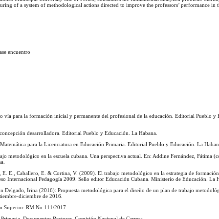
turing of a system of methodological actions directed to improve the professors’ performance in t
lase encuentro
o vía para la formación inicial y permanente del profesional de la educación. Editorial Pueblo y
a concepción desarrolladora. Editorial Pueblo y Educación. La Habana.
Matemática para la Licenciatura en Educación Primaria. Editorial Pueblo y Educación. La Haban
abajo metodológico en la escuela cubana. Una perspectiva actual. En: Addine Fernández, Fátima (
na.
, E. E., Caballero, E. & Cortina, V. (2009). El trabajo metodológico en la estrategia de formación 
eso Internacional Pedagogía 2009. Sello editor Educación Cubana. Ministerio de Educación. La 
 Delgado, Irina (2016): Propuesta metodológica para el diseño de un plan de trabajo metodológ
eptiembre-diciembre de 2016.
ón Superior. RM No 111/2017
n Primaria. Documentos Rectores. Comisión Nacional de Carrera.