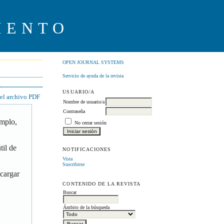
IENTO
OPEN JOURNAL SYSTEMS
Servicio de ayuda de la revista
USUARIO/A
 el archivo PDF
Nombre de usuario/a
Contraseña
emplo,
No cerrar sesión
til de
NOTIFICACIONES
Vista
Suscribirse
scargar
CONTENIDO DE LA REVISTA
Buscar
Ámbito de la búsqueda