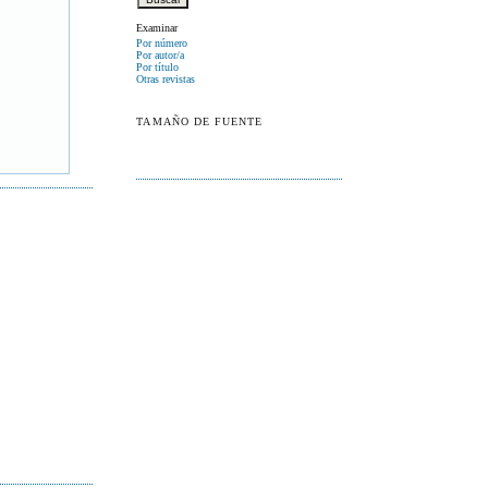
Examinar
Por número
Por autor/a
Por título
Otras revistas
TAMAÑO DE FUENTE