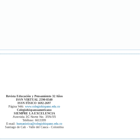
Revista Educación y Pensamiento 32 Años
ISSN VIRTUAL 2590-8340
ISSN FÍSICO 1692-2697
Página Web:
www.colegiohispano.edu.co
Colegiohispanoamericano
SIEMPRE LA EXCELENCIA
Avenida 3C Norte No. 35N-55
Teléfono: 6613399
E-mail:
humanistica@colegiohispano.edu.co
Santiago de Cali - Valle del Cauca - Colombia