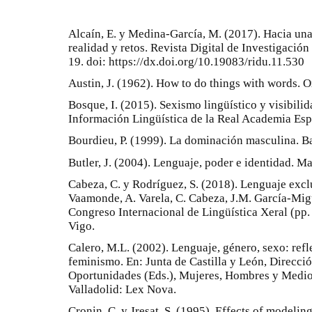
Alcaín, E. y Medina-García, M. (2017). Hacia una
realidad y retos. Revista Digital de Investigación
19. doi: https://dx.doi.org/10.19083/ridu.11.530
Austin, J. (1962). How to do things with words. 
Bosque, I. (2015). Sexismo lingüístico y visibilid
Información Lingüística de la Real Academia Espa
Bourdieu, P. (1999). La dominación masculina. B
Butler, J. (2004). Lenguaje, poder e identidad. Ma
Cabeza, C. y Rodríguez, S. (2018). Lenguaje excl
Vaamonde, A. Varela, C. Cabeza, J.M. García-Migu
Congreso Internacional de Lingüística Xeral (pp
Vigo.
Calero, M.L. (2002). Lenguaje, género, sexo: refl
feminismo. En: Junta de Castilla y León, Direcci
Oportunidades (Eds.), Mujeres, Hombres y Medio
Valladolid: Lex Nova.
Cronin, C. y Jresat, S. (1995). Effects of modelin