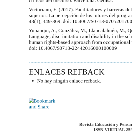
críticos del discurso. Barcelona: Gedisa.
Victoriano, E. (2017). Facilitadores y barreras d
superior: La percepción de los tutores del progr
43(1), 349-369. doi: 10.4067/S0718-07052017
Yupanqui, A.; González, M.; Llancalahuén, M.; Qu
Language, discrimitation and disability in the sc
human rights-based approach from occupational t
doi: 10.4067/S0718-22442016000100009
ENLACES REFBACK
No hay ningún enlace refback.
Revista Educación y Pensa
ISSN VIRTUAL 259