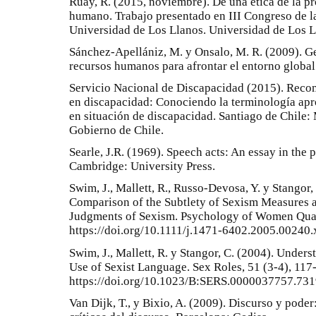
Ruay, R. (2015, noviembre). De una ética de la 
humano. Trabajo presentado en III Congreso de l
Universidad de Los Llanos. Universidad de Los L
Sánchez-Apellániz, M. y Onsalo, M. R. (2009). Ges
recursos humanos para afrontar el entorno global
Servicio Nacional de Discapacidad (2015). Recom
en discapacidad: Conociendo la terminología apro
en situación de discapacidad. Santiago de Chile: 
Gobierno de Chile.
Searle, J.R. (1969). Speech acts: An essay in the 
Cambridge: University Press.
Swim, J., Mallett, R., Russo-Devosa, Y. y Stangor
Comparison of the Subtlety of Sexism Measures an
Judgments of Sexism. Psychology of Women Quart
https://doi.org/10.1111/j.1471-6402.2005.00240.
Swim, J., Mallett, R. y Stangor, C. (2004). Under
Use of Sexist Language. Sex Roles, 51 (3-4), 117-
https://doi.org/10.1023/B:SERS.0000037757.73
Van Dijk, T., y Bixio, A. (2009). Discurso y poder