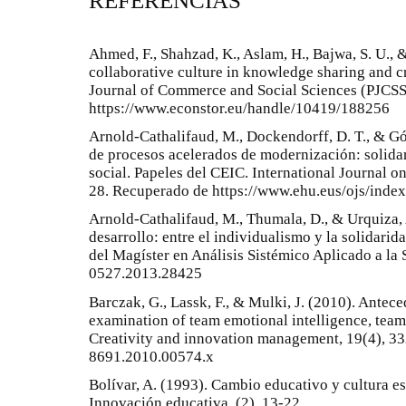
REFERENCIAS
Ahmed, F., Shahzad, K., Aslam, H., Bajwa, S. U., 
collaborative culture in knowledge sharing and 
Journal of Commerce and Social Sciences (PJCSS
https://www.econstor.eu/handle/10419/188256
Arnold-Cathalifaud, M., Dockendorff, D. T., & G
de procesos acelerados de modernización: solida
social. Papeles del CEIC. International Journal on
28. Recuperado de https://www.ehu.eus/ojs/inde
Arnold-Cathalifaud, M., Thumala, D., & Urquiza, 
desarrollo: entre el individualismo y la solidari
del Magíster en Análisis Sistémico Aplicado a la
0527.2013.28425
Barczak, G., Lassk, F., & Mulki, J. (2010). Antece
examination of team emotional intelligence, team 
Creativity and innovation management, 19(4), 33
8691.2010.00574.x
Bolívar, A. (1993). Cambio educativo y cultura es
Innovación educativa, (2), 13-22.