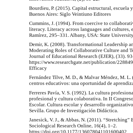
Bourdieu, P. (2015). Capital estructural, escuela y
Buenos Aires: Siglo Veintiuno Editores
Cummins, J. (1994). From coercive to collaborati
literacy. Literacy across languages and cultures,
Ramírez, 295–331. Albany, USA: State Universit
Demir, K. (2008). Transformational Leadership an
Moderating Roles of Collaborative Culture and Te
Journal of Educational Research (EJER), (33). 9
https://www.researchgate.net/publication/2288
Efficacy
Fernández Tilve, M. D., & Malvar Méndez, M. L. 
centros educativos: una oportunidad de aprendiza
Ferreres Pavía, V. S. (1992). La cultura profesion
profesional y cultura colaborativa. In II Congres
Escolar. Cultura escolar y desarrollo organizativ
Sevilla. Grupo de Investigación Didáctica.
Janesick, V. J., & Abbas, N. (2011). “Stretching” 
Sociological Research Online, 16(4), 1–2.
https://doi.org/10.1177/136078041101600402