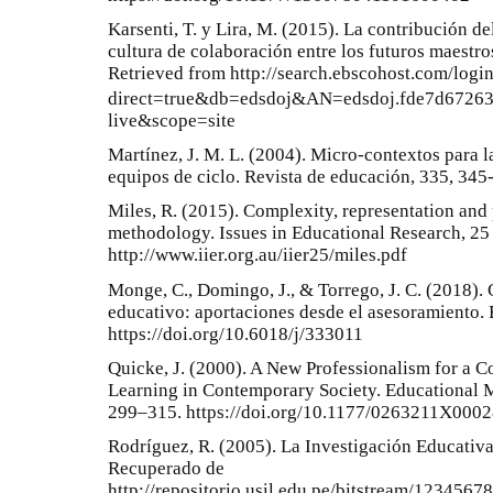
Karsenti, T. y Lira, M. (2015). La contribución de
cultura de colaboración entre los futuros maestr
Retrieved from http://search.ebscohost.com/logi
direct=true&db=edsdoj&AN=edsdoj.fde7d6726
live&scope=site
Martínez, J. M. L. (2004). Micro-contextos para l
equipos de ciclo. Revista de educación, 335, 345
Miles, R. (2015). Complexity, representation and
methodology. Issues in Educational Research, 25
http://www.iier.org.au/iier25/miles.pdf
Monge, C., Domingo, J., & Torrego, J. C. (2018).
educativo: aportaciones desde el asesoramiento.
https://doi.org/10.6018/j/333011
Quicke, J. (2000). A New Professionalism for a C
Learning in Contemporary Society. Educational 
299–315. https://doi.org/10.1177/0263211X000
Rodríguez, R. (2005). La Investigación Educati
Recuperado de
http://repositorio.usil.edu.pe/bitstream/12345