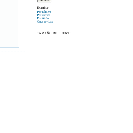
Examinar
Por número
Por autor/a
Por título
Otras revistas
TAMAÑO DE FUENTE