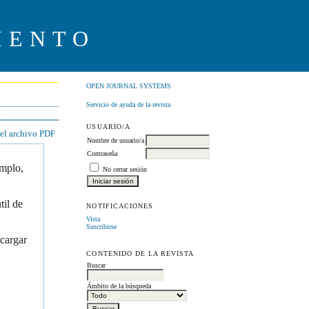
IENTO
OPEN JOURNAL SYSTEMS
Servicio de ayuda de la revista
USUARIO/A
 el archivo PDF
Nombre de usuario/a
Contraseña
emplo,
No cerrar sesión
til de
NOTIFICACIONES
Vista
Suscribirse
scargar
CONTENIDO DE LA REVISTA
Buscar
Ámbito de la búsqueda