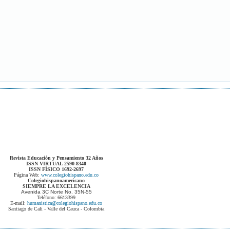
Revista Educación y Pensamiento 32 Años
ISSN VIRTUAL 2590-8340
ISSN FÍSICO 1692-2697
Página Web:
www.colegiohispano.edu.co
Colegiohispanoamericano
SIEMPRE LA EXCELENCIA
Avenida 3C Norte No. 35N-55
Teléfono: 6613399
E-mail:
humanistica@colegiohispano.edu.co
Santiago de Cali - Valle del Cauca - Colombia