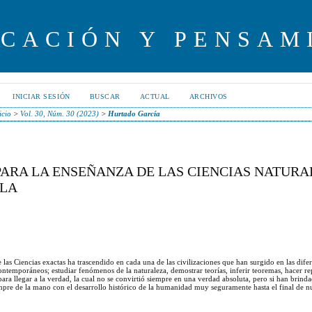
UCACIÓN Y PENSAM
INICIAR SESIÓN
BUSCAR
ACTUAL
ARCHIVOS
icio
>
Vol. 30, Núm. 30 (2023)
>
Hurtado García
ARA LA ENSEÑANZA DE LAS CIENCIAS NATURA
ELA
 las Ciencias exactas ha trascendido en cada una de las civilizaciones que han surgido en las dife
ontemporáneos; estudiar fenómenos de la naturaleza, demostrar teorías, inferir teoremas, hacer r
para llegar a la verdad, la cual no se convirtió siempre en una verdad absoluta, pero si han brind
iempre de la mano con el desarrollo histórico de la humanidad muy seguramente hasta el final de nu