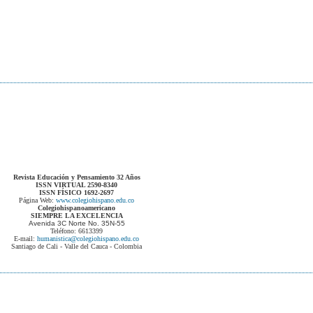
Revista Educación y Pensamiento 32 Años
ISSN VIRTUAL 2590-8340
ISSN FÍSICO 1692-2697
Página Web:
www.colegiohispano.edu.co
Colegiohispanoamericano
SIEMPRE LA EXCELENCIA
Avenida 3C Norte No. 35N-55
Teléfono: 6613399
E-mail:
humanistica@colegiohispano.edu.co
Santiago de Cali - Valle del Cauca - Colombia