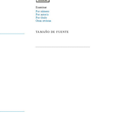
Examinar
Por número
Por autor/a
Por título
Otras revistas
TAMAÑO DE FUENTE