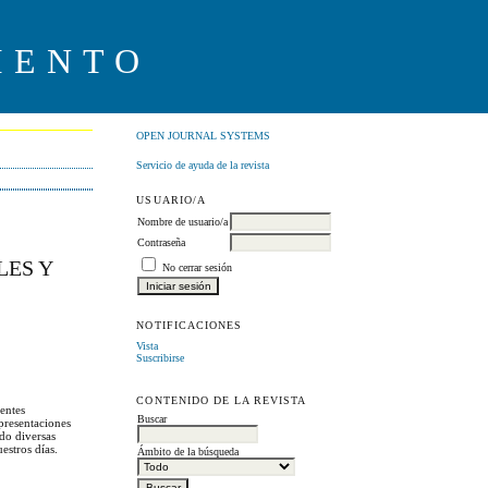
IENTO
OPEN JOURNAL SYSTEMS
Servicio de ayuda de la revista
USUARIO/A
Nombre de usuario/a
Contraseña
LES Y
No cerrar sesión
NOTIFICACIONES
Vista
Suscribirse
CONTENIDO DE LA REVISTA
rentes
Buscar
epresentaciones
ado diversas
estros días.
Ámbito de la búsqueda