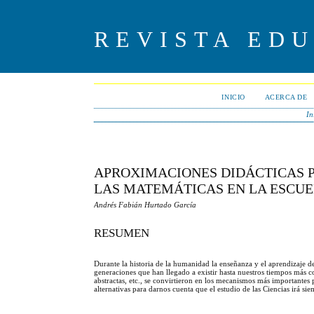
REVISTA ED
INICIO
ACERCA DE
In
APROXIMACIONES DIDÁCTICAS P
LAS MATEMÁTICAS EN LA ESCU
Andrés Fabián Hurtado García
RESUMEN
Durante la historia de la humanidad la enseñanza y el aprendizaje de
generaciones que han llegado a existir hasta nuestros tiempos más c
abstractas, etc., se convirtieron en los mecanismos más importantes 
alternativas para darnos cuenta que el estudio de las Ciencias irá s