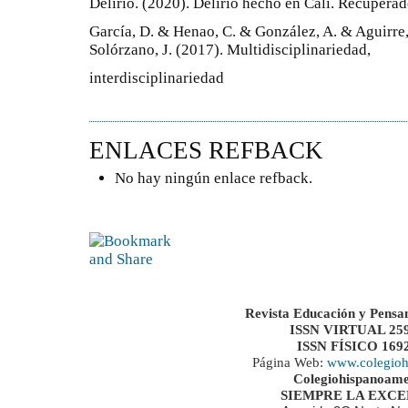
Delirio. (2020). Delirio hecho en Cali. Recuperado
García, D. & Henao, C. & González, A. & Aguirre,
Solórzano, J. (2017). Multidisciplinariedad,
interdisciplinariedad
ENLACES REFBACK
No hay ningún enlace refback.
Revista Educación y Pensa
ISSN VIRTUAL 259
ISSN FÍSICO 169
Página Web:
www.colegioh
Colegiohispanoame
SIEMPRE LA EXC