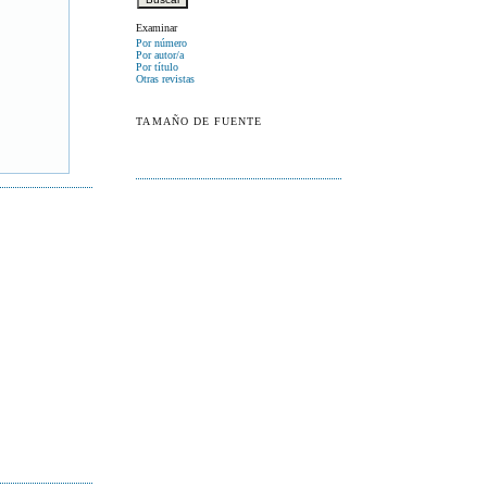
Examinar
Por número
Por autor/a
Por título
Otras revistas
TAMAÑO DE FUENTE