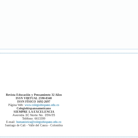
Revista Educación y Pensamiento 32 Años
ISSN VIRTUAL 2590-8340
ISSN FÍSICO 1692-2697
Página Web:
www.colegiohispano.edu.co
Colegiohispanoamericano
SIEMPRE LA EXCELENCIA
Avenida 3C Norte No. 35N-55
Teléfono: 6613399
E-mail:
humanistica@colegiohispano.edu.co
Santiago de Cali - Valle del Cauca - Colombia