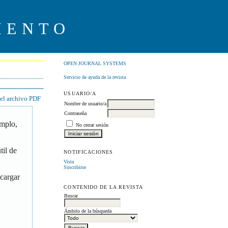
IENTO
OPEN JOURNAL SYSTEMS
Servicio de ayuda de la revista
USUARIO/A
 el archivo PDF
Nombre de usuario/a
Contraseña
emplo,
No cerrar sesión
til de
NOTIFICACIONES
Vista
Suscribirse
scargar
CONTENIDO DE LA REVISTA
Buscar
Ámbito de la búsqueda