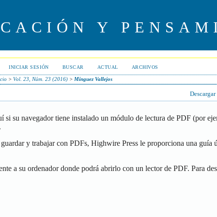
UCACIÓN Y PENSAM
INICIAR SESIÓN
BUSCAR
ACTUAL
ARCHIVOS
icio
>
Vol. 23, Núm. 23 (2016)
>
Mínguez Vallejos
Descargar
í si su navegador tiene instalado un módulo de lectura de PDF (por ej
.
guardar y trabajar con PDFs, Highwire Press le proporciona una guía ú
ente a su ordenador donde podrá abrirlo con un lector de PDF. Para de