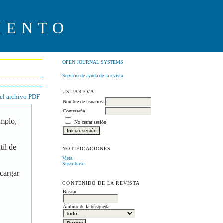
IENTO
OPEN JOURNAL SYSTEMS
Servicio de ayuda de la revista
USUARIO/A
 el archivo PDF
Nombre de usuario/a
Contraseña
emplo,
No cerrar sesión
til de
NOTIFICACIONES
Vista
Suscribirse
scargar
CONTENIDO DE LA REVISTA
Buscar
Ámbito de la búsqueda