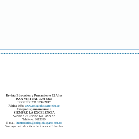
Revista Educación y Pensamiento 32 Años
ISSN VIRTUAL 2590-8340
ISSN FÍSICO 1692-2697
Página Web:
www.colegiohispano.edu.co
Colegiohispanoamericano
SIEMPRE LA EXCELENCIA
Avenida 3C Norte No. 35N-55
Teléfono: 6613399
E-mail:
humanistica@colegiohispano.edu.co
Santiago de Cali - Valle del Cauca - Colombia