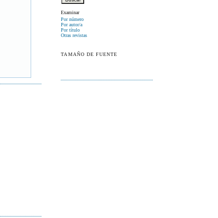
Examinar
Por número
Por autor/a
Por título
Otras revistas
TAMAÑO DE FUENTE