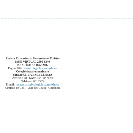
Revista Educación y Pensamiento 32 Años
ISSN VIRTUAL 2590-8340
ISSN FÍSICO 1692-2697
Página Web:
www.colegiohispano.edu.co
Colegiohispanoamericano
SIEMPRE LA EXCELENCIA
Avenida 3C Norte No. 35N-55
Teléfono: 6613399
E-mail:
humanistica@colegiohispano.edu.co
Santiago de Cali - Valle del Cauca - Colombia