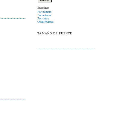
Examinar
Por número
Por autor/a
Por título
Otras revistas
TAMAÑO DE FUENTE