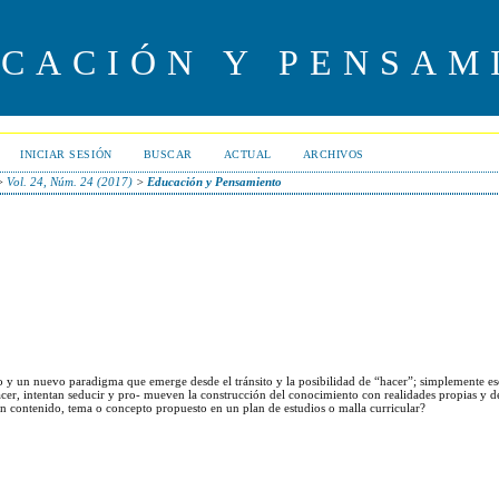
UCACIÓN Y PENSAM
INICIAR SESIÓN
BUSCAR
ACTUAL
ARCHIVOS
>
Vol. 24, Núm. 24 (2017)
>
Educación y Pensamiento
o y un nuevo paradigma que emerge desde el tránsito y la posibilidad de “hacer”; simplemente es
acer, intentan seducir y pro- mueven la construcción del conocimiento con realidades propias y 
 un contenido, tema o concepto propuesto en un plan de estudios o malla curricular?