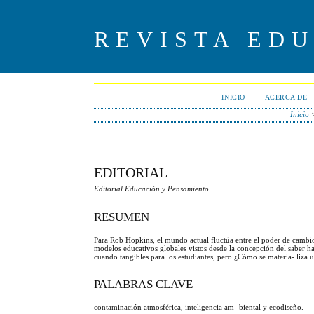
REVISTA ED
INICIO
ACERCA DE
Inicio
EDITORIAL
Editorial Educación y Pensamiento
RESUMEN
Para Rob Hopkins, el mundo actual fluctúa entre el poder de cambi
modelos educativos globales vistos desde la concepción del saber h
cuando tangibles para los estudiantes, pero ¿Cómo se materia- liza
PALABRAS CLAVE
contaminación atmosférica, inteligencia am- biental y ecodiseño.