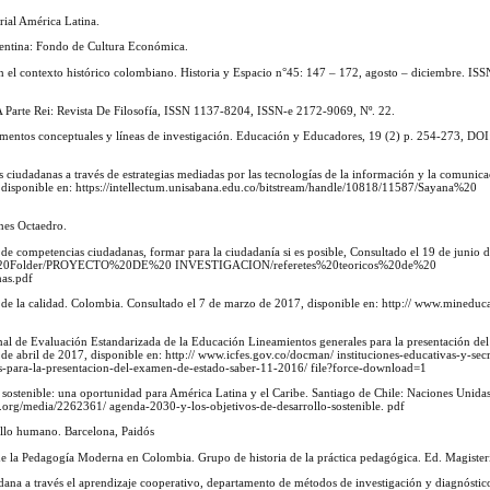
rial América Latina.
gentina: Fondo de Cultura Económica.
en el contexto histórico colombiano. Historia y Espacio n°45: 147 – 172, agosto – diciembre. I
 Parte Rei: Revista De Filosofía, ISSN 1137-8204, ISSN-e 2172-9069, Nº. 22.
elementos conceptuales y líneas de investigación. Educación y Educadores, 19 (2) p. 254-273, DO
s ciudadanas a través de estrategias mediadas por las tecnologías de la información y la comunic
 disponible en: https://intellectum.unisabana.edu.co/bitstream/handle/10818/11587/Sayana%20
nes Octaedro.
e competencias ciudadanas, formar para la ciudadanía si es posible, Consultado el 19 de junio 
red%20Folder/PROYECTO%20DE%20 INVESTIGACION/referetes%20teoricos%20de%20
as.pdf
de la calidad. Colombia. Consultado el 7 de marzo de 2017, disponible en: http:// www.mineduc
al de Evaluación Estandarizada de la Educación Lineamientos generales para la presentación de
de abril de 2017, disponible en: http:// www.icfes.gov.co/docman/ instituciones-educativas-y-secr
s-para-la-presentacion-del-examen-de-estado-saber-11-2016/ file?force-download=1
 sostenible: una oportunidad para América Latina y el Caribe. Santiago de Chile: Naciones Uni
a.org/media/2262361/ agenda-2030-y-los-objetivos-de-desarrollo-sostenible. pdf
ollo humano. Barcelona, Paidós
s de la Pedagogía Moderna en Colombia. Grupo de historia de la práctica pedagógica. Ed. Magiste
adana a través el aprendizaje cooperativo, departamento de métodos de investigación y diagnósti