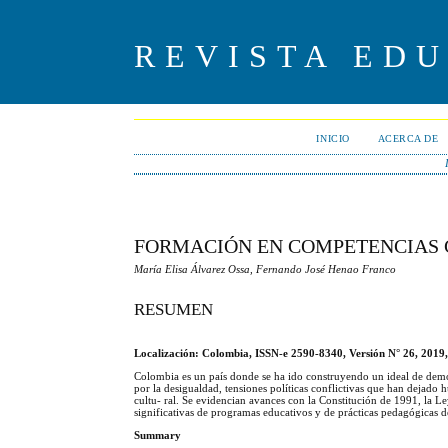
REVISTA ED
INICIO
ACERCA DE
FORMACIÓN EN COMPETENCIAS 
María Elisa Álvarez Ossa, Fernando José Henao Franco
RESUMEN
Localización: Colombia, ISSN-e 2590-8340, Versión N° 26, 2019
Colombia es un país donde se ha ido construyendo un ideal de demo
por la desigualdad, tensiones políticas conflictivas que han dejado hu
cultu- ral. Se evidencian avances con la Constitución de 1991, la 
significativas de programas educativos y de prácticas pedagógicas d
Summary