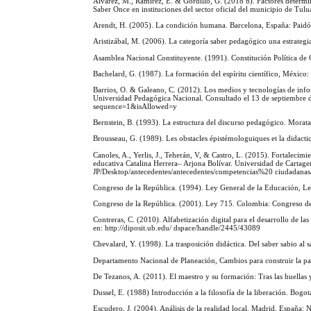
Álvarez, M., Ramírez, E. & Gordillo, G. (2018 b). Factores determina
Saber Once en instituciones del sector oficial del municipio de Tul
Arendt, H. (2005). La condición humana. Barcelona, España: Paidó
Aristizábal, M. (2006). La categoría saber pedagógico una estrategi
Asamblea Nacional Constituyente. (1991). Constitución Política de
Bachelard, G. (1987). La formación del espíritu científico, México:
Barrios, O. & Galeano, C. (2012). Los medios y tecnologías de in
Universidad Pedagógica Nacional. Consultado el 13 de septiembre 
sequence=1&isAllowed=y
Bernstein, B. (1993). La estructura del discurso pedagógico. Morat
Brousseau, G. (1989). Les obstacles épistémologuiques et la didact
Canoles, A., Yerlis, J., Teherán, V, & Castro, L. (2015). Fortalecimi
educativa Catalina Herrera– Arjona Bolívar. Universidad de Cartagena
JP/Desktop/antecedentes/antecedentes/competencias%20 ci
Congreso de la República. (1994). Ley General de la Educación, Le
Congreso de la República. (2001). Ley 715. Colombia: Congreso de
Contreras, C. (2010). Alfabetización digital para el desarrollo de 
en: http://diposit.ub.edu/ dspace/handle/2445/43089
Chevalard, Y. (1998). La trasposición didáctica. Del saber sabio al
Departamento Nacional de Planeación, Cambios para construir la p
De Tezanos, A. (2011). El maestro y su formación: Tras las huellas 
Dussel, E. (1988) Introducción a la filosofía de la liberación. Bogo
Escudero, J. (2004). Análisis de la realidad local. Madrid, España: 