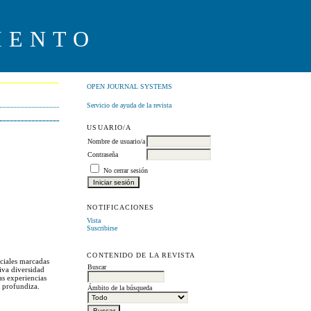
IENTO
OPEN JOURNAL SYSTEMS
Servicio de ayuda de la revista
USUARIO/A
Nombre de usuario/a
Contraseña
No cerrar sesión
NOTIFICACIONES
Vista
Suscribirse
CONTENIDO DE LA REVISTA
ociales marcadas
Buscar
tiva diversidad
as experiencias
o profundiza.
Ámbito de la búsqueda