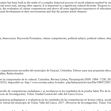
tion has been built in the midst of a complex historical process of social relations marked by in
social actors and, among other aspects, It is immersed in a significant cultural diversity. Progress i
, the evaluation of citizen competencies and above all some significant experiences of educatio
tional development in their environments and that the present article deepens.
ica, democracia. Keywords Formation, citizen competencies, political subject, political culture, d
n organizaciones juveniles del municipio de Guacarí, Colombia. Esbozo para una propuesta educat
Caldas, Rudecolombia
 en la comprensión de lo cultural. Colombia. Revista Linhas, Florianópolis ISSN: 1984- 7238, 201
323, disponible en: http:// www.revistas.udesc.br/index. php/linhas/article/viewFile/1984723
arrollo de competencias ciudadanas y su incidencia en los resultados de la prueba Saber Pro de la
cto de Investigación). Tuluá: Unidad Central del valle del Cauca Uceva.
rácticas pedagógicas y evaluativas en los resultados de las competencias en lectura crítica, socia
tor oficial del municipio de Tuluá, Valle del Cauca. 2017. (Proyecto de Investigación). Tuluá: Un