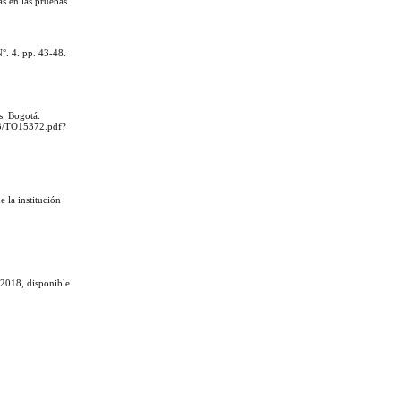
as en las pruebas
N°. 4. pp. 43-48.
s. Bogotá:
473/TO15372.pdf?
e la institución
 2018, disponible