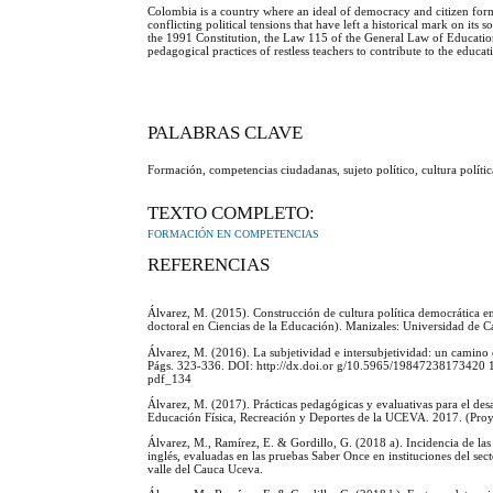
Colombia is a country where an ideal of democracy and citizen forma
conflicting political tensions that have left a historical mark on its 
the 1991 Constitution, the Law 115 of the General Law of Education
pedagogical practices of restless teachers to contribute to the educa
PALABRAS CLAVE
Formación, competencias ciudadanas, sujeto político, cultura polít
TEXTO COMPLETO:
FORMACIÓN EN COMPETENCIAS
REFERENCIAS
Álvarez, M. (2015). Construcción de cultura política democrática e
doctoral en Ciencias de la Educación). Manizales: Universidad de 
Álvarez, M. (2016). La subjetividad e intersubjetividad: un camino
Págs. 323-336. DOI: http://dx.doi.or g/10.5965/19847238173420 16
pdf_134
Álvarez, M. (2017). Prácticas pedagógicas y evaluativas para el des
Educación Física, Recreación y Deportes de la UCEVA. 2017. (Proye
Álvarez, M., Ramírez, E. & Gordillo, G. (2018 a). Incidencia de las p
inglés, evaluadas en las pruebas Saber Once en instituciones del sec
valle del Cauca Uceva.