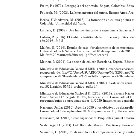
Freire, P. (1970). Pedagogía del oprimido. Bogotá, Colombia: Edito
Foucault, M. (2002). La hermenéutica del sujeto. Buenos Aires, Ar
Henao, F. & Álvarez, M. (2015). La formación en cultura política 
Colombia: Universidad del Valle.
Lamana, D. (2002). Una hermenéutica de la experiencia Gadamer. A
Lobato, R. (2016). El ámbito científico de la formación política: 
edu.2016.19.2.5
Malfasi, S. (2014). Estudio de caso: fortalecimiento de competencia
Universidad de la Sabana. Consultado el 10 de septiembre de 2018,
Malfasi%20Martinez%20(tesis)...pdf?sequence=1
Meirieu, P. (2001). La opción de educar. Barcelona, España: Edicio
Ministerio de Educación Nacional MEN. (2004), estándares básicos d
recuperado de: file:///C:/Users/USUARIO/Desktop/My%20Sha
competencias%20c/estandares%20en%20competencias%20ciudadan
Ministerio de Educación Nacional MEN. (2002). Evaluación censal 
co/1621/articles-85791_archivo_pdf.pdf
Ministerio de Educación Nacional & ICFES. (2016). Sistema Nacion
Estado Saber 11°. Bogotá: ICFES, tercera edición. Consultado el 10 
preguntas/guias-de-preguntas-saber-11/2059-lineamientos-generale
Naciones Unidas (2016). Agenda 2030 y los objetivos de desarrollo
Consultado el 8 de septiembre 2018, disponible en: http://www. sel
Nussbaum, M. (2012) Crear capacidades. Propuestas para el desarr
Saldarriaga, O. (2003). Del Oficio del Maestro. Prácticas y Teoría
Salmerón, C. (2010). El desarrollo de la competencia social y ciud