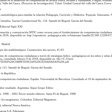
ntes en el desarrollo de competencias en lectura crítica, sociales y ciudadanas, e inglés, evaluad
uá, Valle del Cauca. (Proyecto de Investigación). Tuluá: Unidad Central del valle del Cauca Uceva
s
a metodológica para estudiar la relación Pedagogía, Currículo y Didáctica. Popayán: Itinerantes. 
 Colombia. Gaceta Constitucional No. 116. Santafé de Bogotá: Gaceta del Senado
 Editorial Siglo XXI.
formación y comunicación MTIC como recurso para el fortalecimiento de competencias ciudadana
de 2018, disponible en: http://repositorio. pedagogica.edu.co/bitstream/ handle/20.500.12209/
a. Madrid.
ique des mathématiques. Construction des savoirs, 41-63.
ento de competencias ciudadanas a través de estrategias lúdico -pedagógicas en los niños y niñas d
, consultado febrero 9 de 2018, disponible en: file:///C:/Users/
udadanas/TESIS%20COMPETENCIAS%20CIUDADANAS%20I.pdf
y 115. Santafé de Bogotá: Gaceta del Senado.
 la República.
las competencias ciudadanas. España: Universidad de Barcelona. Consultado el 10 de septiembre de
 saber enseñado. Argentina: Aique Grupo Editor.
az. 1998 – 2002.Tercer mundo editores. Santa Fé de Bogotá. 1998
y los imaginarios. Colombia: Editorial Magisterio.
tá, editorial Nueva América.
Narcea S.A. Ediciones.