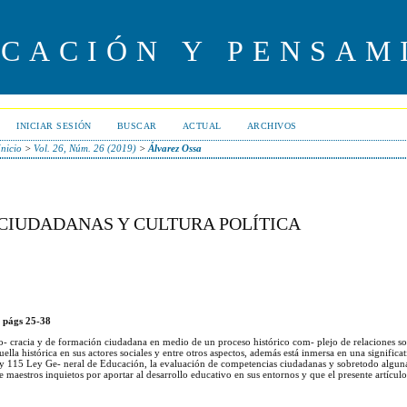
UCACIÓN Y PENSAM
INICIAR SESIÓN
BUSCAR
ACTUAL
ARCHIVOS
Inicio
>
Vol. 26, Núm. 26 (2019)
>
Álvarez Ossa
CIUDADANAS Y CULTURA POLÍTICA
, págs 25-38
- cracia y de formación ciudadana en medio de un proceso histórico com- plejo de relaciones s
ella histórica en sus actores sociales y entre otros aspectos, además está inmersa en una significa
Ley 115 Ley Ge- neral de Educación, la evaluación de competencias ciudadanas y sobretodo algun
e maestros inquietos por aportar al desarrollo educativo en sus entornos y que el presente artícul