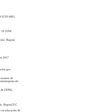
SSN 0120-4661,
I: 10.5294/
ación. Bogotá:
del 2017
acion.gov.
l examen de
etarias/guias-de-
das & CEPAL.
rio. Bogotá.D.C.
co en educación de