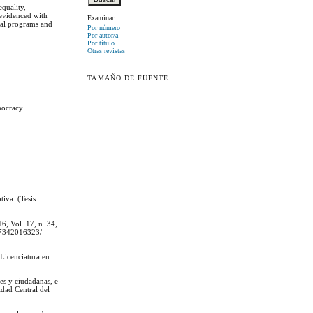
equality,
s evidenced with
Examinar
nal programs and
Por número
Por autor/a
Por título
Otras revistas
TAMAÑO DE FUENTE
emocracy
iva. (Tesis
6, Vol. 17, n. 34,
817342016323/
 Licenciatura en
les y ciudadanas, e
idad Central del