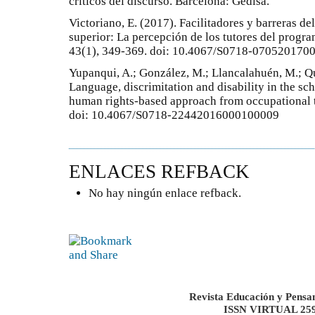
críticos del discurso. Barcelona: Gedisa.
Victoriano, E. (2017). Facilitadores y barreras d
superior: La percepción de los tutores del progr
43(1), 349-369. doi: 10.4067/S0718-07052017
Yupanqui, A.; González, M.; Llancalahuén, M.; Qu
Language, discrimitation and disability in the sc
human rights-based approach from occupational t
doi: 10.4067/S0718-22442016000100009
ENLACES REFBACK
No hay ningún enlace refback.
Revista Educación y Pensa
ISSN VIRTUAL 259