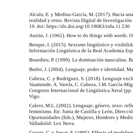
Alcaín, E. y Medina-García, M. (2017). Hacia una
realidad y retos. Revista Digital de Investigación
19. doi: https://dx.doi.org/10.19083/ridu.11.530
Austin, J. (1962). How to do things with words. 
Bosque, I. (2015). Sexismo lingüístico y visibilid
Información Lingüística de la Real Academia Espa
Bourdieu, P. (1999). La dominación masculina. B
Butler, J. (2004). Lenguaje, poder e identidad. Ma
Cabeza, C. y Rodríguez, S. (2018). Lenguaje excl
Vaamonde, A. Varela, C. Cabeza, J.M. García-Migu
Congreso Internacional de Lingüística Xeral (pp
Vigo.
Calero, M.L. (2002). Lenguaje, género, sexo: refl
feminismo. En: Junta de Castilla y León, Direcci
Oportunidades (Eds.), Mujeres, Hombres y Medio
Valladolid: Lex Nova.
Cronin, C. y Jresat, S. (1995). Effects of modelin