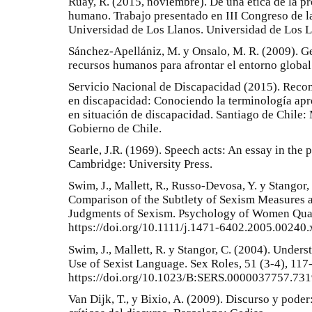
Ruay, R. (2015, noviembre). De una ética de la 
humano. Trabajo presentado en III Congreso de l
Universidad de Los Llanos. Universidad de Los L
Sánchez-Apellániz, M. y Onsalo, M. R. (2009). Ges
recursos humanos para afrontar el entorno global
Servicio Nacional de Discapacidad (2015). Recom
en discapacidad: Conociendo la terminología apro
en situación de discapacidad. Santiago de Chile: 
Gobierno de Chile.
Searle, J.R. (1969). Speech acts: An essay in the 
Cambridge: University Press.
Swim, J., Mallett, R., Russo-Devosa, Y. y Stangor
Comparison of the Subtlety of Sexism Measures an
Judgments of Sexism. Psychology of Women Quart
https://doi.org/10.1111/j.1471-6402.2005.00240.
Swim, J., Mallett, R. y Stangor, C. (2004). Under
Use of Sexist Language. Sex Roles, 51 (3-4), 117-
https://doi.org/10.1023/B:SERS.0000037757.73
Van Dijk, T., y Bixio, A. (2009). Discurso y poder