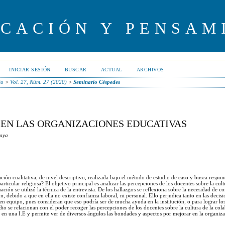
UCACIÓN Y PENSAM
INICIAR SESIÓN
BUSCAR
ACTUAL
ARCHIVOS
io
>
Vol. 27, Núm. 27 (2020)
>
Seminario Céspedes
 EN LAS ORGANIZACIONES EDUCATIVAS
caya
gación cualitativa, de nivel descriptivo, realizada bajo el método de estudio de caso y busca respon
ticular religiosa? El objetivo principal es analizar las percepciones de los docentes sobre la cult
ación se utilizó la técnica de la entrevista. De los hallazgos se reflexiona sobre la necesidad de c
, debido a que en ella no existe confianza laboral, ni personal. Ello perjudica tanto en las decisi
en equipo, pues consideran que eso podría ser de mucha ayuda en la institución, o para lograr los
udio se relacionan con el poder recoger las percepciones de los docentes sobre la cultura de la col
 en una I.E y permite ver de diversos ángulos las bondades y aspectos por mejorar en la organiz