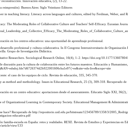
 y reconstrucción. Innovación educativa, (2), 13-22.
3ra reimpresión). Buenos Aires: Siglo Veintiuno Editores
wer in teaching literacy. Literacy across languages and cultures, edited by Ferdman, Weber, and 
acy: The Moderating Roles of Collaborative Culture and Teachers' Self-Efficacy. Eurasian Journ
ional_Leadership_and_Collective_Efficacy_The_Moderating_Roles_of_Collaborative_Culture_an
ación en los centros educativos: una oportunidad de aprendizaje profesional.
: desarrollo profesional y cultura colaborativa. In II Congreso Interuniversitario de Organización 
villa. Grupo de Investigación Didáctica.
alitative Researchers. Sociological Research Online, 16(4), 1–2. https://doi.org/10.1177/13607
 de discusión para la cultura de colaboración entre los futuros maestros. Educación y Humanismo,
dsdoj&AN=edsdoj.fde7d6726374d2b922001606cba1e97〈=es&site=eds-live&scope=site
ente: el caso de los equipos de ciclo. Revista de educación, 335, 345-370.
tudy as method and methodology. Issues in Educational Research, 25 (3), 309-318. Recuperado de
oración en un centro educativo: aportaciones desde el asesoramiento. Educatio Siglo XXI, 36(2)
ture of Organizational Learning in Contemporary Society. Educational Management & Administrat
se hace? Recuperado de http://repositorio.usil.edu.pe/bitstream/123456789/1358/3/2005_Rodri
tigacion-educativa.pdf
ión familia-escuela en España: retos y realidades. REXE. Revista de Estudios y Experiencias en E
/article/view/133