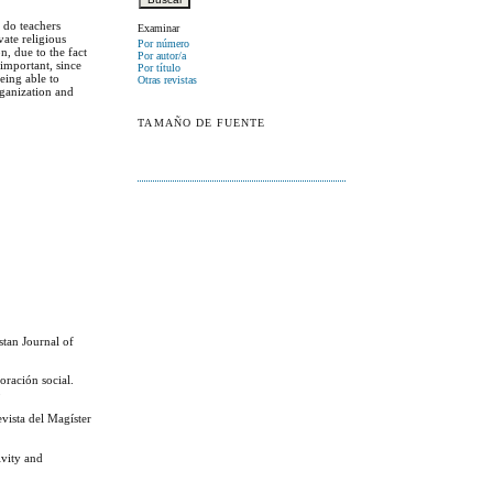
w do teachers
Examinar
vate religious
Por número
n, due to the fact
Por autor/a
 important, since
Por título
being able to
Otras revistas
organization and
TAMAÑO DE FUENTE
stan Journal of
oración social.
3
vista del Magíster
ivity and