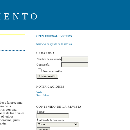
IENTO
OPEN JOURNAL SYSTEMS
Servicio de ayuda de la revista
USUARIO/A
Nombre de usuario/a
Contraseña
No cerrar sesión
NOTIFICACIONES
Vista
Suscribirse
der a la pregunta:
ura de la
CONTENIDO DE LA REVISTA
ontar con una
Buscar
ones de los niveles
 objetivos
aboración, pues
Ámbito de la búsqueda
ación.