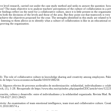
tive level research, carried out under the case study method and seeks to answer the question: ho
ution? The main objective is to analyze teachers' perceptions of the culture of collaboration in a pri
indings reflect on the need for a collaborative culture, since it is little present in the organizatio
cts both the decisions of the levels and those of the area. But they point out that teamwork is very
 achieve the objectives proposed for the year. The strengths identified in this study are related to 
e listening to them allows us to identify what a culture of collaboration is like in an educational 
improving the organization.
). The role of collaborative culture in knowledge sharing and creativity among employees. Paki
do de https://www.econstor.eu/handle/10419/188256
. Algunos efectos de procesos acelerados de modernización: solidaridad, individualismo y colab
earch, (1), 1-28. Recuperado de https://www.ehu.eus/ojs/index.php/papelesCEIC/article/view/1222
ción, cultura y desarrollo: entre el individualismo y la solidaridad organizada. Revista Mad. Re
4/0718-0527.2013.28425
tivity: An examination of team emotional intelligence, team trust and collaborative culture. Creat
691.2010.00574.x