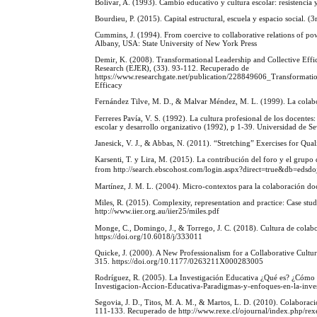
Bolívar, A. (1993). Cambio educativo y cultura escolar: resistencia
Bourdieu, P. (2015). Capital estructural, escuela y espacio social. (
Cummins, J. (1994). From coercive to collaborative relations of po
Albany, USA: State University of New York Press
Demir, K. (2008). Transformational Leadership and Collective Effic
Research (EJER), (33). 93-112. Recuperado de
https://www.researchgate.net/publication/228849606_Transformat
Efficacy
Fernández Tilve, M. D., & Malvar Méndez, M. L. (1999). La colabor
Ferreres Pavía, V. S. (1992). La cultura profesional de los docentes
escolar y desarrollo organizativo (1992), p 1-39. Universidad de Se
Janesick, V. J., & Abbas, N. (2011). “Stretching” Exercises for Qu
Karsenti, T. y Lira, M. (2015). La contribución del foro y el grupo
from http://search.ebscohost.com/login.aspx?direct=true&db=e
Martínez, J. M. L. (2004). Micro-contextos para la colaboración doc
Miles, R. (2015). Complexity, representation and practice: Case s
http://www.iier.org.au/iier25/miles.pdf
Monge, C., Domingo, J., & Torrego, J. C. (2018). Cultura de colab
https://doi.org/10.6018/j/333011
Quicke, J. (2000). A New Professionalism for a Collaborative Cul
315. https://doi.org/10.1177/0263211X000283005
Rodríguez, R. (2005). La Investigación Educativa ¿Qué es? ¿Cómo 
Investigacion-Accion-Educativa-Paradigmas-y-enfoques-en-la-inves
Segovia, J. D., Titos, M. A. M., & Martos, L. D. (2010). Colaborac
111-133. Recuperado de http://www.rexe.cl/ojournal/index.php/rexe