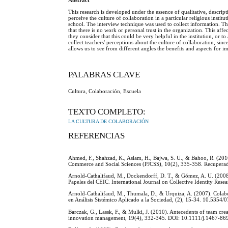
Abstract
This research is developed under the essence of qualitative, descrip
perceive the culture of collaboration in a particular religious instit
school. The interview technique was used to collect information. The f
that there is no work or personal trust in the organization. This affe
they consider that this could be very helpful in the institution, or to
collect teachers' perceptions about the culture of collaboration, sinc
allows us to see from different angles the benefits and aspects for 
PALABRAS CLAVE
Cultura, Colaboración, Escuela
TEXTO COMPLETO:
LA CULTURA DE COLABORACIÓN
REFERENCIAS
Ahmed, F., Shahzad, K., Aslam, H., Bajwa, S. U., & Bahoo, R. (2016
Commerce and Social Sciences (PJCSS), 10(2), 335-358. Recupera
Arnold-Cathalifaud, M., Dockendorff, D. T., & Gómez, A. U. (2008)
Papeles del CEIC. International Journal on Collective Identity Res
Arnold-Cathalifaud, M., Thumala, D., & Urquiza, A. (2007). Colabora
en Análisis Sistémico Aplicado a la Sociedad, (2), 15-34. 10.535
Barczak, G., Lassk, F., & Mulki, J. (2010). Antecedents of team crea
innovation management, 19(4), 332-345. DOI: 10.1111/j.1467-8