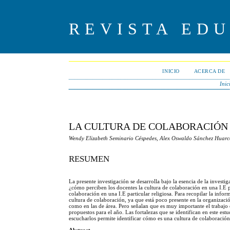
REVISTA ED
INICIO
ACERCA DE
Inic
LA CULTURA DE COLABORACIÓN
Wendy Elizabeth Seminario Céspedes, Alex Oswaldo Sánchez Huar
RESUMEN
La presente investigación se desarrolla bajo la esencia de la investi
¿cómo perciben los docentes la cultura de colaboración en una I.E par
colaboración en una I.E particular religiosa. Para recopilar la inform
cultura de colaboración, ya que está poco presente en la organización
como en las de área. Pero señalan que es muy importante el trabajo 
propuestos para el año. Las fortalezas que se identifican en este est
escucharlos permite identificar cómo es una cultura de colaboración