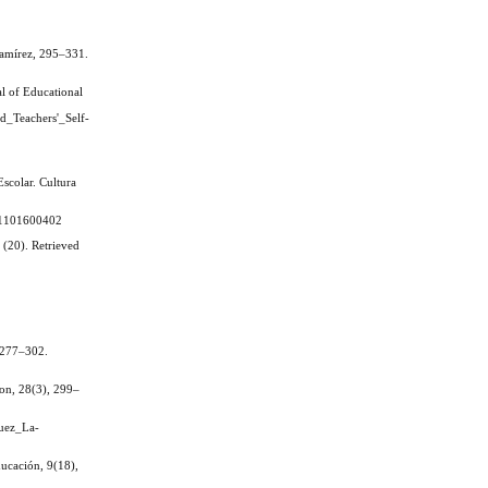
Ramírez, 295–331.
al of Educational
d_Teachers'_Self-
Escolar. Cultura
8041101600402
 (20). Retrieved
, 277–302.
ion, 28(3), 299–
guez_La-
ducación, 9(18),