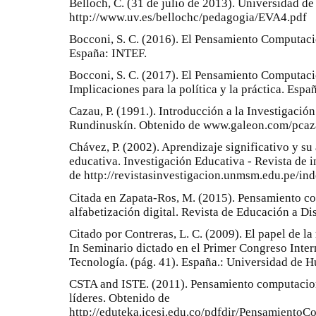
Belloch, C. (31 de julio de 2013). Universidad de
http://www.uv.es/bellochc/pedagogia/EVA4.pdf
Bocconi, S. C. (2016). El Pensamiento Computaci
España: INTEF.
Bocconi, S. C. (2017). El Pensamiento Computaci
Implicaciones para la política y la práctica. Espa
Cazau, P. (1991.). Introducción a la Investigación
Rundinuskín. Obtenido de www.galeon.com/pcaz
Chávez, P. (2002). Aprendizaje significativo y su 
educativa. Investigación Educativa - Revista d
de http://revistasinvestigacion.unmsm.edu.pe/in
Citada en Zapata-Ros, M. (2015). Pensamiento c
alfabetización digital. Revista de Educación a Dis
Citado por Contreras, L. C. (2009). El papel de la
In Seminario dictado en el Primer Congreso Inte
Tecnología. (pág. 41). España.: Universidad de H
CSTA and ISTE. (2011). Pensamiento computacion
líderes. Obtenido de
http://eduteka.icesi.edu.co/pdfdir/PensamientoC