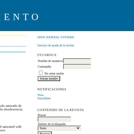
IENTO
OPEN JOURNAL SYSTEMS
Servicio de ayuda de la revista
USUARIO/A
Nombre de usuario/a
Contraseña
No cerrar sesión
NOTIFICACIONES
Vista
Suscribirse
undo saturado de
 la obsolescencia
CONTENIDO DE LA REVISTA
Buscar
Ámbito de la búsqueda
d saturated with
ence.