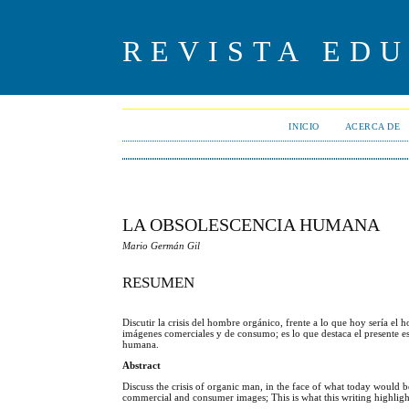
REVISTA ED
INICIO
ACERCA DE
LA OBSOLESCENCIA HUMANA
Mario Germán Gil
RESUMEN
Discutir la crisis del hombre orgánico, frente a lo que hoy sería e
imágenes comerciales y de consumo; es lo que destaca el presente e
humana.
Abstract
Discuss the crisis of organic man, in the face of what today would 
commercial and consumer images; This is what this writing highligh