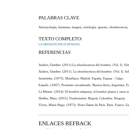
PALABRAS CLAVE
Antropología, fantasma, imagen, ontología, aparato, obsolescencia,
TEXTO COMPLETO:
LA OBSOLESCENCIA HUMANA
REFERENCIAS
Anders, Günther. (2011).La obsolescencia del hombre. (Vol. I). Sobr
Anders, Günther. (2011). La obsolescencia del hombre. (Vol. I). Sobr
Aristóteles. (1975). Metafísica. Madrid. España. Espasa – Calpe.
Esquilo. (1947). Prometeo encadenado. Buenos Aires, Argentina. Es
La Mettrie. (2014). El hombre máquina, el hombre planta y otros es
Shelley, Mary. (2015). Frankenstein. Bogotá, Colombia. Penguin.
Víctor, Marie Hugo. (1975). Notre-Dame de Paris. Paris. France. Ga
ENLACES REFBACK