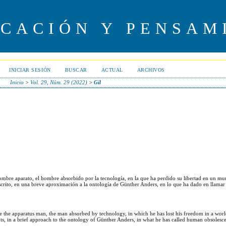
UCACIÓN Y PENSAM
INICIAR SESIÓN
BUSCAR
ACTUAL
ARCHIVOS
Inicio
>
Vol. 29, Núm. 29 (2022)
>
Gil
l hombre aparato, el hombre absorbido por la tecnología, en la que ha perdido su libertad en un m
scrito, en una breve aproximación a la ontología de Günther Anders, en lo que ha dado en llamar
be the apparatus man, the man absorbed by technology, in which he has lost his freedom in a worl
ts, in a brief approach to the ontology of Günther Anders, in what he has called human obsolesc