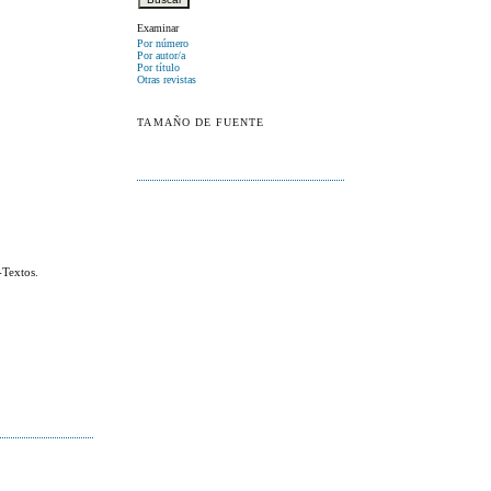
Examinar
Por número
Por autor/a
Por título
Otras revistas
TAMAÑO DE FUENTE
-Textos.