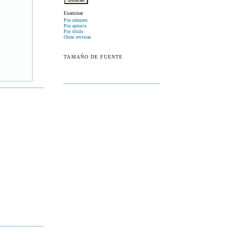
Examinar
Por número
Por autor/a
Por título
Otras revistas
TAMAÑO DE FUENTE