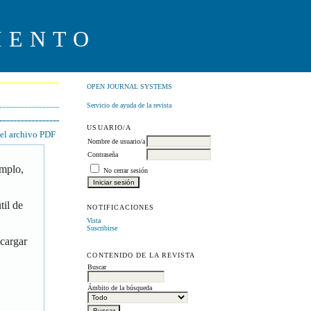
IENTO
OPEN JOURNAL SYSTEMS
Servicio de ayuda de la revista
USUARIO/A
 el archivo PDF
Nombre de usuario/a
Contraseña
emplo,
No cerrar sesión
til de
NOTIFICACIONES
Vista
Suscribirse
scargar
CONTENIDO DE LA REVISTA
Buscar
Ámbito de la búsqueda