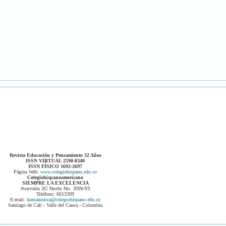
Revista Educación y Pensamiento 32 Años
ISSN VIRTUAL 2590-8340
ISSN FÍSICO 1692-2697
Página Web:
www.colegiohispano.edu.co
Colegiohispanoamericano
SIEMPRE LA EXCELENCIA
Avenida 3C Norte No. 35N-55
Teléfono: 6613399
E-mail:
humanistica@colegiohispano.edu.co
Santiago de Cali - Valle del Cauca - Colombia