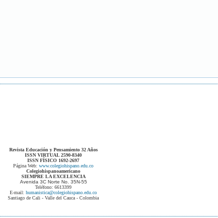
Revista Educación y Pensamiento 32 Años
ISSN VIRTUAL 2590-8340
ISSN FÍSICO 1692-2697
Página Web:
www.colegiohispano.edu.co
Colegiohispanoamericano
SIEMPRE LA EXCELENCIA
Avenida 3C Norte No. 35N-55
Teléfono: 6613399
E-mail:
humanistica@colegiohispano.edu.co
Santiago de Cali - Valle del Cauca - Colombia