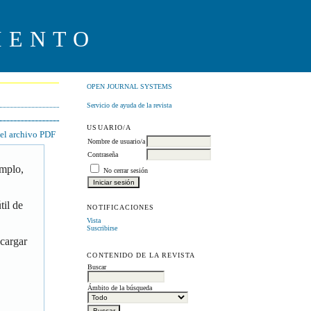
IENTO
OPEN JOURNAL SYSTEMS
Servicio de ayuda de la revista
USUARIO/A
 el archivo PDF
Nombre de usuario/a
Contraseña
emplo,
No cerrar sesión
til de
NOTIFICACIONES
Vista
Suscribirse
scargar
CONTENIDO DE LA REVISTA
Buscar
Ámbito de la búsqueda