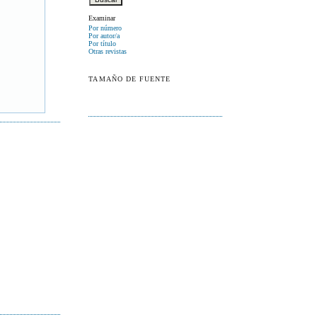
Examinar
Por número
Por autor/a
Por título
Otras revistas
TAMAÑO DE FUENTE