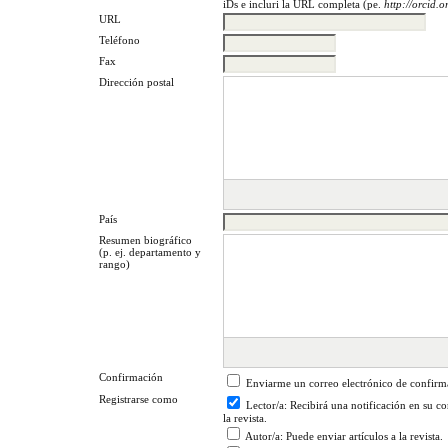
iDs e incluri la URL completa (pe.
http://orcid
URL
Teléfono
Fax
Dirección postal
País
Resumen biográfico
(p. ej. departamento y
rango)
Confirmación
Enviarme un correo electrónico de confirm
Registrarse como
Lector/a
: Recibirá una notificación en su 
la revista.
Autor/a
: Puede enviar artículos a la revista.