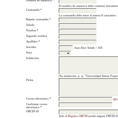
Nombre de usuario/a *
El nombre de usuario/a debe contener únicament
Contraseña *
La contraseña debe tener al menos 6 caracteres.
Repetir contraseña *
Saludo
Nombre *
Segundo nombre
Apellidos *
Iniciales
Joan Alice Smith = JAS
Sexo
Institución
(Su institución, p. ej. “Universidad Simon Fraser
Firma
Correo electrónico *
DEC
Confirmar correo
electrónico *
ORCID iD
Solo el
Registro ORCID
puede asignar ORCID iDs