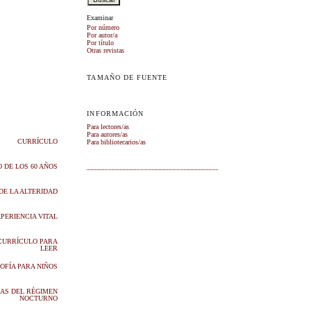
Examinar
Por número
Por autor/a
Por título
Otras revistas
TAMAÑO DE FUENTE
INFORMACIÓN
Para lectores/as
Para autores/as
CURRÍCULO
Para bibliotecarios/as
O DE LOS 60 AÑOS
 DE LA ALTERIDAD
XPERIENCIA VITAL
CURRÍCULO PARA
LEER
SOFÍA PARA NIÑOS
AS DEL RÉGIMEN
NOCTURNO