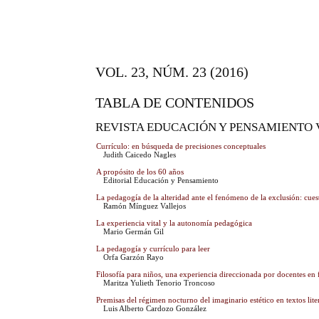
VOL. 23, NÚM. 23 (2016)
TABLA DE CONTENIDOS
REVISTA EDUCACIÓN Y PENSAMIENTO 
Currículo: en búsqueda de precisiones conceptuales
Judith Caicedo Nagles
A propósito de los 60 años
Editorial Educación y Pensamiento
La pedagogía de la alteridad ante el fenómeno de la exclusión: cue
Ramón Mínguez Vallejos
La experiencia vital y la autonomía pedagógica
Mario Germán Gil
La pedagogía y currículo para leer
Orfa Garzón Rayo
Filosofía para niños, una experiencia direccionada por docentes en 
Maritza Yulieth Tenorio Troncoso
Premisas del régimen nocturno del imaginario estético en textos lite
Luis Alberto Cardozo González