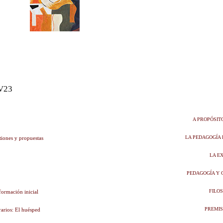
V23
A PROPÓSIT
stiones y propuestas
LA PEDAGOGÍA
LA E
PEDAGOGÍA Y 
formación inicial
FILO
rarios: El huésped
PREMIS