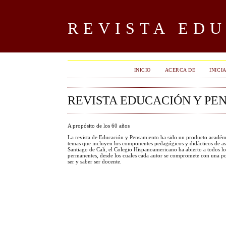
REVISTA ED
INICIO
ACERCA DE
INICI
REVISTA EDUCACIÓN Y PE
A propósito de los 60 años
La revista de Educación y Pensamiento ha sido un producto académic
temas que incluyen los componentes pedagógicos y didácticos de as
Santiago de Cali, el Colegio Hispanoamericano ha abierto a todos lo
permanentes, desde los cuales cada autor se compromete con una post
ser y saber ser docente.