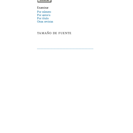
Examinar
Por número
Por autor/a
Por título
Otras revistas
TAMAÑO DE FUENTE