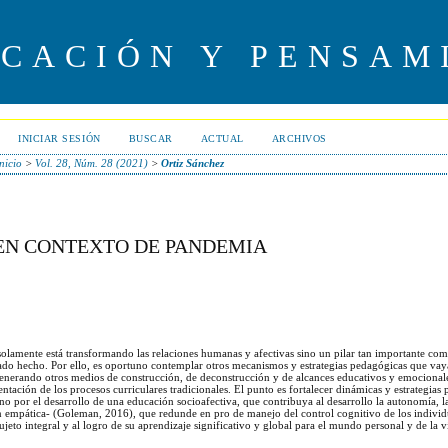
UCACIÓN Y PENSAM
INICIAR SESIÓN
BUSCAR
ACTUAL
ARCHIVOS
nicio
>
Vol. 28, Núm. 28 (2021)
>
Ortiz Sánchez
 EN CONTEXTO DE PANDEMIA
olamente está transformando las relaciones humanas y afectivas sino un pilar tan importante com
rado hecho. Por ello, es oportuno contemplar otros mecanismos y estrategias pedagógicas que vay
generando otros medios de construcción, de deconstrucción y de alcances educativos y emocionales
entación de los procesos curriculares tradicionales. El punto es fortalecer dinámicas y estrategias
o por el desarrollo de una educación socioafectiva, que contribuya al desarrollo la autonomía, la
ción empática- (Goleman, 2016), que redunde en pro de manejo del control cognitivo de los indivi
jeto integral y al logro de su aprendizaje significativo y global para el mundo personal y de la v