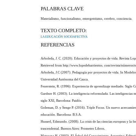
PALABRAS CLAVE
Materialismo, funcionalismo, emergentismo, cerebro, conciencia.
TEXTO COMPLETO:
LA EDUCACIÓN SOCIOAFECTIVA
REFERENCIAS
Arboleda, J. C. (2020). Educación y proyectos de vida. Revista Lop
Retrieved from http://www.lopedebarrientos. com/revista/números/
Arboleda, J.C (2007). Pedagogía por proyectos de vida. In Model
Universidad Autónoma del Cauca.
Feuerstein, R. (1996). Experiencia de aprendizaje mediado. Siglo C
Gardner H. (2003). La inteligencia reformulada. Las inteligencias mú
siglo XXI, Barcelona: Paidós.
Goleman, D. y Senge P. (2016). Triple Focus. Un nuevo acercamien
educación. Barcelona: B.S.A.
Husserl, Edmundo. (2008). La crisis de las ciencias europeas y la 
trascendental. Buenos Aires: Prometeo Libros.
Maturana H. (2003). El Árbol del Conocimiento, Argentina: Editor