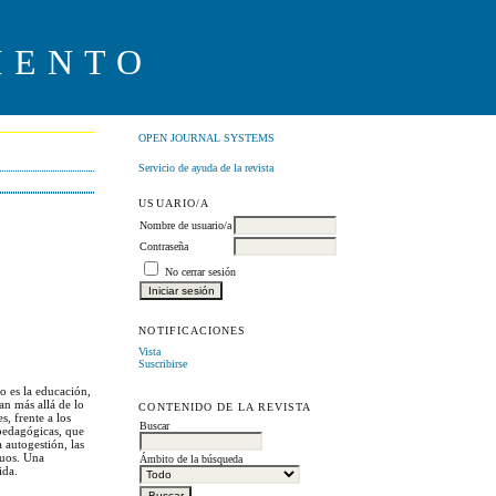
IENTO
OPEN JOURNAL SYSTEMS
Servicio de ayuda de la revista
USUARIO/A
Nombre de usuario/a
Contraseña
No cerrar sesión
NOTIFICACIONES
Vista
Suscribirse
o es la educación,
an más allá de lo
CONTENIDO DE LA REVISTA
, frente a los
Buscar
 pedagógicas, que
 autogestión, las
duos. Una
Ámbito de la búsqueda
ida.