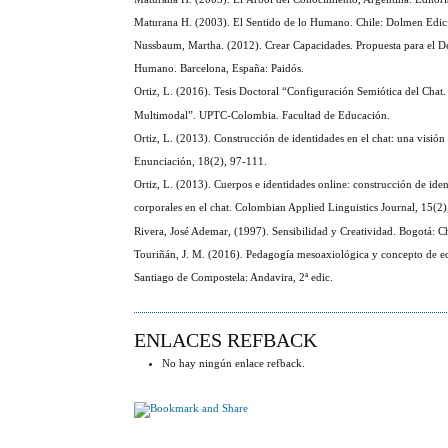
Maturana H. (2003). El Sentido de lo Humano. Chile: Dolmen Edici
Nussbaum, Martha. (2012). Crear Capacidades. Propuesta para el De
Humano. Barcelona, España: Paidós.
Ortiz, L. (2016). Tesis Doctoral “Configuración Semiótica del Chat.
Multimodal”. UPTC-Colombia. Facultad de Educación.
Ortiz, L. (2013). Construcción de identidades en el chat: una visió
Enunciación, 18(2), 97-111.
Ortiz, L. (2013). Cuerpos e identidades online: construcción de ide
corporales en el chat. Colombian Applied Linguistics Journal, 15(2
Rivera, José Ademar, (1997). Sensibilidad y Creatividad. Bogotá: Ch
Touriñán, J. M. (2016). Pedagogía mesoaxiológica y concepto de e
Santiago de Compostela: Andavira, 2ª edic.
ENLACES REFBACK
No hay ningún enlace refback.