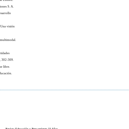
ones S. A.
sarrollo
 Una visión
n multimodal.
ntidades
), 302-309.
e libre.
ducación.
Revista Educación y Pensamiento 32 Años