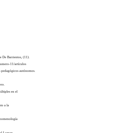
e De Barrientos, (11).
numero-11/artículos
os pedagógicos autónomos.
ero.
ltiples en el
to a la
fenomenología
ial Lumen.