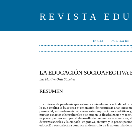
REVISTA ED
INICIO
ACERCA DE
I
LA EDUCACIÓN SOCIOAFECTIVA
Luz Marilyn Ortiz Sánchez
RESUMEN
El contexto de pandemia que estamos viviendo en la actualidad no s
lo que implica la búsqueda y generación de respuestas a tan inespe
presencial, es fundamental atravesar estas imposiciones mediáticas 
nuevos espacios ciberculturales que exigen la flexibilización y reori
se preocupen no solo por el desarrollo de contenidos académicos, sin
destrezas sociales y la empatía -cognitiva, afectiva y la preocupa
educación socioafectiva conduce al desarrollo de la autonomía del su