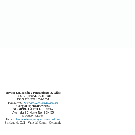
Revista Educación y Pensamiento 32 Años
ISSN VIRTUAL 2590-8340
ISSN FÍSICO 1692-2697
Página Web:
www.colegiohispano.edu.co
Colegiohispanoamericano
SIEMPRE LA EXCELENCIA
Avenida 3C Norte No. 35N-55
Teléfono: 6613399
E-mail:
humanistica@colegiohispano.edu.co
Santiago de Cali - Valle del Cauca - Colombia