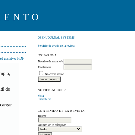
IENTO
OPEN JOURNAL SYSTEMS
Servicio de ayuda de la revista
USUARIO/A
 el archivo PDF
Nombre de usuario/a
Contraseña
emplo,
No cerrar sesión
til de
NOTIFICACIONES
Vista
Suscribirse
scargar
CONTENIDO DE LA REVISTA
Buscar
Ámbito de la búsqueda