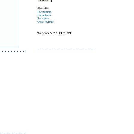
Examinar
Por número
Por autor/a
Por título
Otras revistas
TAMAÑO DE FUENTE