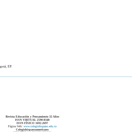
gotá, EP.
Revista Educación y Pensamiento 32 Años
ISSN VIRTUAL 2590-8340
ISSN FÍSICO 1692-2697
Página Web:
www.colegiohispano.edu.co
Colegiohispanoamericano