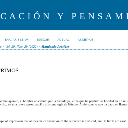
UCACIÓN Y PENSAM
INICIAR SESIÓN
BUSCAR
ACTUAL
ARCHIVOS
io
>
Vol. 29, Núm. 29 (2022)
>
Marulanda Arbeláez
PRIMOS
l hombre aparato, el hombre absorbido por la tecnología, en la que ha perdido su libertad en un m
scrito, en una breve aproximación a la ontología de Günther Anders, en lo que ha dado en llamar
 of expression that allows the construction of the sequence is deduced, and its limits are estab