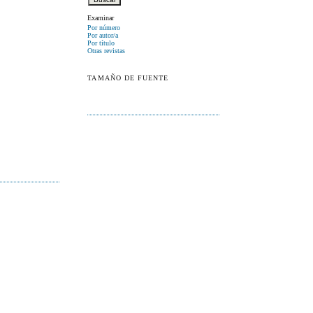
Examinar
Por número
Por autor/a
Por título
Otras revistas
TAMAÑO DE FUENTE