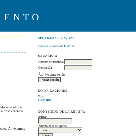
IENTO
OPEN JOURNAL SYSTEMS
Servicio de ayuda de la revista
USUARIO/A
Nombre de usuario/a
Contraseña
No cerrar sesión
NOTIFICACIONES
Vista
Suscribirse
undo saturado de
 la obsolescencia
CONTENIDO DE LA REVISTA
Buscar
Ámbito de la búsqueda
lished. An example