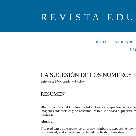
REVISTA ED
INICIO
ACERCA DE
Inic
LA SUCESIÓN DE LOS NÚMEROS 
Johannio Marulanda Arbeláez
RESUMEN
Discutir la crisis del hombre orgánico, frente a lo que hoy sería e
imágenes comerciales y de consumo; es lo que destaca el presente e
humana.
Abstract
The problem of the sequence of prime numbers is exposed. A new type
is presented, and internal and external implications are stated.