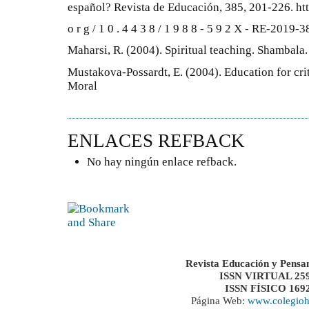
español? Revista de Educación, 385, 201-226. htt
o r g / 1 0 . 4 4 3 8 / 1 9 8 8 - 5 9 2 X - RE-2019-
Maharsi, R. (2004). Spiritual teaching. Shambala.
Mustakova-Possardt, E. (2004). Education for cri
Moral
ENLACES REFBACK
No hay ningún enlace refback.
Revista Educación y Pensa
ISSN VIRTUAL 259
ISSN FÍSICO 169
Página Web:
www.colegioh