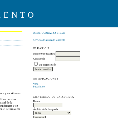
IENTO
OPEN JOURNAL SYSTEMS
Servicio de ayuda de la revista
USUARIO/A
Nombre de usuario/a
Contraseña
No cerrar sesión
NOTIFICACIONES
Vista
Suscribirse
ura y escritura en
CONTENIDO DE LA REVISTA
ráfico cursivo
Buscar
icial de la
estudiantes y en
ente, se proyecta
Ámbito de la búsqueda