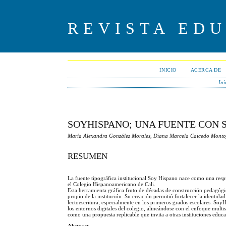
REVISTA ED
INICIO
ACERCA DE
Ini
SOYHISPANO; UNA FUENTE CON 
María Alexandra González Morales, Diana Marcela Caicedo Montoy
RESUMEN
La fuente tipográfica institucional Soy Hispano nace como una respu
el Colegio Hispanoamericano de Cali.
Esta herramienta gráfica fruto de décadas de construcción pedagógic
propio de la institución. Su creación permitió fortalecer la identidad 
lectoescritura, especialmente en los primeros grados escolares. Soy
los entornos digitales del colegio, alineándose con el enfoque multi
como una propuesta replicable que invita a otras instituciones educa