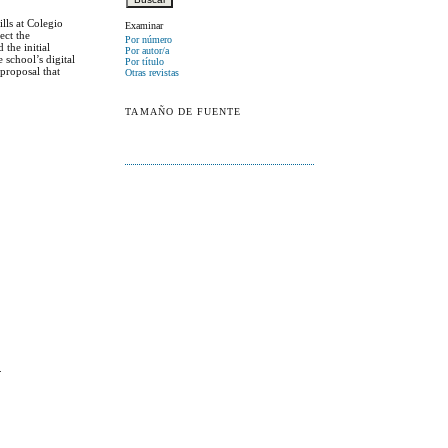
lls at Colegio
Examinar
ect the
Por número
 the initial
Por autor/a
 school’s digital
Por título
 proposal that
Otras revistas
TAMAÑO DE FUENTE
.