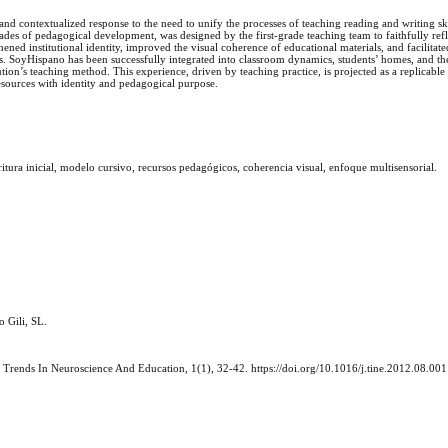
nd contextualized response to the need to unify the processes of teaching reading and writing ski
ades of pedagogical development, was designed by the first-grade teaching team to faithfully refl
ened institutional identity, improved the visual coherence of educational materials, and facilitated
es. SoyHispano has been successfully integrated into classroom dynamics, students’ homes, and the
tion’s teaching method. This experience, driven by teaching practice, is projected as a replicable
resources with identity and pedagogical purpose.
scritura inicial, modelo cursivo, recursos pedagógicos, coherencia visual, enfoque multisensorial.
o Gili, SL.
n. Trends In Neuroscience And Education, 1(1), 32-42. https://doi.org/10.1016/j.tine.2012.08.001