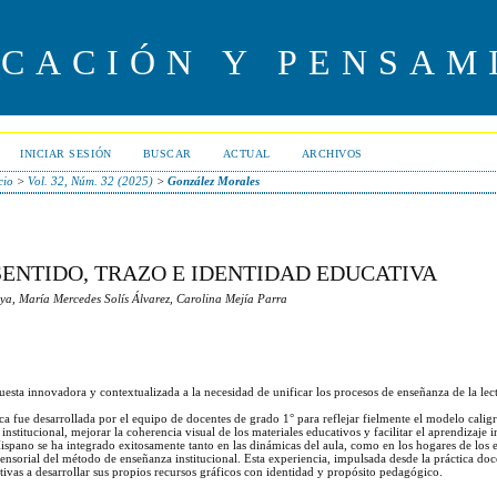
UCACIÓN Y PENSAM
INICIAR SESIÓN
BUSCAR
ACTUAL
ARCHIVOS
cio
>
Vol. 32, Núm. 32 (2025)
>
González Morales
SENTIDO, TRAZO E IDENTIDAD EDUCATIVA
a, María Mercedes Solís Álvarez, Carolina Mejía Parra
esta innovadora y contextualizada a la necesidad de unificar los procesos de enseñanza de la lect
a fue desarrollada por el equipo de docentes de grado 1° para reflejar fielmente el modelo calig
institucional, mejorar la coherencia visual de los materiales educativos y facilitar el aprendizaje in
Hispano se ha integrado exitosamente tanto en las dinámicas del aula, como en los hogares de los 
sensorial del método de enseñanza institucional. Esta experiencia, impulsada desde la práctica doc
tivas a desarrollar sus propios recursos gráficos con identidad y propósito pedagógico.