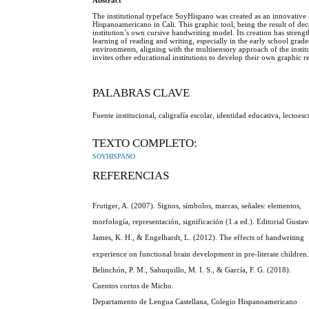
Abstract
The institutional typeface SoyHispano was created as an innovative a
Hispanoamericano in Cali. This graphic tool, being the result of dec
institution’s own cursive handwriting model. Its creation has strength
learning of reading and writing, especially in the early school grad
environments, aligning with the multisensory approach of the institu
invites other educational institutions to develop their own graphic 
PALABRAS CLAVE
Fuente institucional, caligrafía escolar, identidad educativa, lectoe
TEXTO COMPLETO:
SOYHISPANO
REFERENCIAS
Frutiger, A. (2007). Signos, símbolos, marcas, señales: elementos,
morfología, representación, significación (1.a ed.). Editorial Gustav
James, K. H., & Engelhardt, L. (2012). The effects of handwriting
experience on functional brain development in pre-literate childre
Belinchón, P. M., Sahuquillo, M. I. S., & García, F. G. (2018).
Cuentos cortos de Micho.
Departamento de Lengua Castellana, Colegio Hispanoamericano