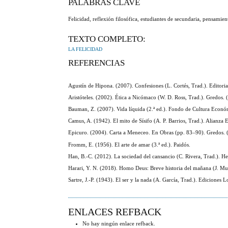
PALABRAS CLAVE
Felicidad, reflexión filosófica, estudiantes de secundaria, pensamie
TEXTO COMPLETO:
LA FELICIDAD
REFERENCIAS
Agustín de Hipona. (2007). Confesiones (L. Cortés, Trad.). Editorial
Aristóteles. (2002). Ética a Nicómaco (W. D. Ross, Trad.). Gredos. (
Bauman, Z. (2007). Vida líquida (2.ª ed.). Fondo de Cultura Econó
Camus, A. (1942). El mito de Sísifo (A. P. Barrios, Trad.). Alianza E
Epicuro. (2004). Carta a Meneceo. En Obras (pp. 83–90). Gredos. (O
Fromm, E. (1956). El arte de amar (3.ª ed.). Paidós.
Han, B.-C. (2012). La sociedad del cansancio (C. Rivera, Trad.). He
Harari, Y. N. (2018). Homo Deus: Breve historia del mañana (J. Mu
Sartre, J.-P. (1943). El ser y la nada (A. García, Trad.). Ediciones L
ENLACES REFBACK
No hay ningún enlace refback.