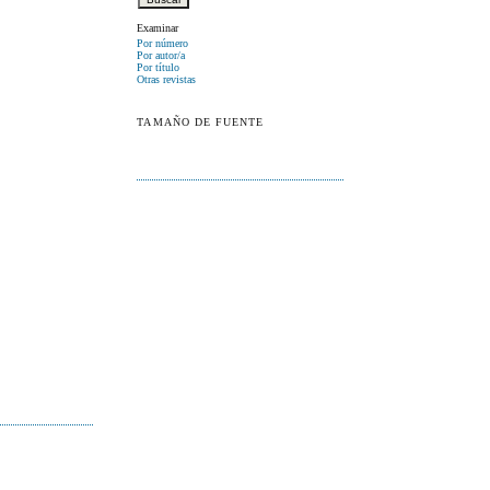
Examinar
Por número
Por autor/a
Por título
Otras revistas
TAMAÑO DE FUENTE