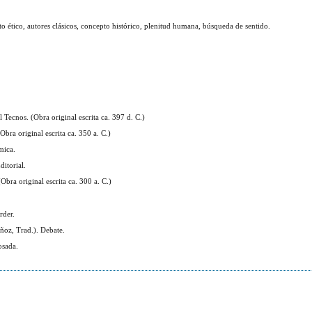
nto ético, autores clásicos, concepto histórico, plenitud humana, búsqueda de sentido.
 Tecnos. (Obra original escrita ca. 397 d. C.)
Obra original escrita ca. 350 a. C.)
mica.
ditorial.
bra original escrita ca. 300 a. C.)
rder.
ñoz, Trad.). Debate.
osada.