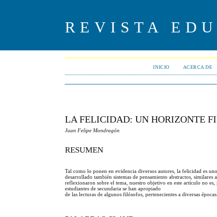
REVISTA ED
INICIO
ACERCA DE
LA FELICIDAD: UN HORIZONTE F
Juan Felipe Mondragón
RESUMEN
Tal como lo ponen en evidencia diversos autores, la felicidad es un
desarrollado también sistemas de pensamiento abstractos, similares a
reflexionaron sobre el tema, nuestro objetivo en este artículo no es
estudiantes de secundaria se han apropiado
de las lecturas de algunos filósofos, pertenecientes a diversas épocas