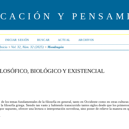
UCACIÓN Y PENSAM
INICIAR SESIÓN
BUSCAR
ACTUAL
ARCHIVOS
Inicio
>
Vol. 32, Núm. 32 (2025)
>
Mondragón
ILOSÓFICO, BIOLÓGICO Y EXISTENCIAL
o de los temas fundamentales de la filosofía en general, tanto en Occidente como en otras cultura
 la filosofía griega. Siendo tan vasto y habiendo transcurrido tantos siglos desde que los primeros
, por supuesto, ofrecer una lectura o interpretación novedosa, sino poner de relieve la manera en
.