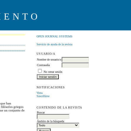
IENTO
OPEN JOURNAL SYSTEMS
Servicio de ayuda de la revista
USUARIO/A
Nombre de usuario/a
Contraseña
No cerrar sesión
NOTIFICACIONES
Vista
Suscribirse
s que han
 filósofos griegos
CONTENIDO DE LA REVISTA
 que un conjunto de
Buscar
Ámbito de la búsqueda