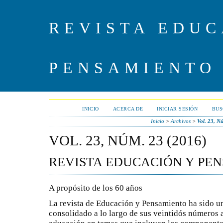
REVISTA EDUC
PENSAMIENTO
INICIO
ACERCA DE
INICIAR SESIÓN
BUS
Inicio
>
Archivos
>
Vol. 23, N
VOL. 23, NÚM. 23 (2016)
REVISTA EDUCACIÓN Y PE
A propósito de los 60 años
La revista de Educación y Pensamiento ha sido u
consolidado a lo largo de sus veintidós números 