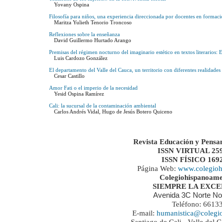
Yovany Ospina
Filosofía para niños, una experiencia direccionada por docentes en formacio
Maritza Yulieth Tenorio Troncoso
Reflexiones sobre la enseñanza
David Guillermo Hurtado Arango
Premisas del régimen nocturno del imaginario estético en textos literarios: 
Luis Cardozo González
El departamento del Valle del Cauca, un territorio con diferentes realidades
Cesar Castillo
Amor Fati o el imperio de la necesidad
Yesid Ospina Ramírez
Cali: la sucursal de la contaminación ambiental
Carlos Andrés Vidal, Hugo de Jesús Botero Quiceno
Revista Educación y Pensa
ISSN VIRTUAL 259
ISSN FÍSICO 169
Página Web:
www.colegioh
Colegiohispanoame
SIEMPRE LA EXC
Avenida 3C Norte No
Teléfono: 6613
E-mail:
humanistica@colegi
Santiago de Cali - Valle del 