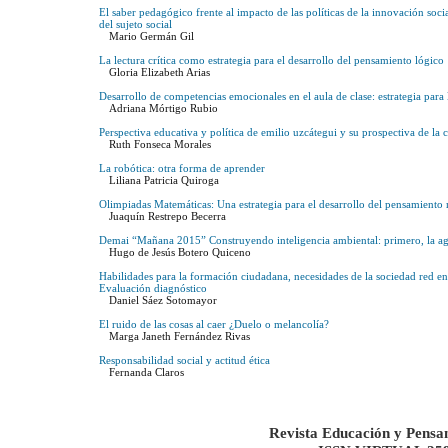
El saber pedagógico frente al impacto de las políticas de la innovación soci
del sujeto social
Mario Germán Gil
La lectura crítica como estrategia para el desarrollo del pensamiento lógico
Gloria Elizabeth Arias
Desarrollo de competencias emocionales en el aula de clase: estrategia para 
Adriana Mórtigo Rubio
Perspectiva educativa y política de emilio uzcátegui y su prospectiva de la c
Ruth Fonseca Morales
La robótica: otra forma de aprender
Liliana Patricia Quiroga
Olimpiadas Matemáticas: Una estrategia para el desarrollo del pensamiento
Juaquín Restrepo Becerra
Demai “Mañana 2015” Construyendo inteligencia ambiental: primero, la ag
Hugo de Jesús Botero Quiceno
Habilidades para la formación ciudadana, necesidades de la sociedad red 
Evaluación diagnóstico
Daniel Sáez Sotomayor
El ruido de las cosas al caer ¿Duelo o melancolía?
Marga Janeth Fernández Rivas
Responsabilidad social y actitud ética
Fernanda Claros
Revista Educación y Pensa